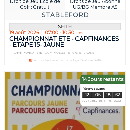
Droit de Jeu Ecole de
Droits de Jeu Abonné
Golf : Gratuit
UG/BG Membre AS
Seilh : 8.00 EUR
STABLEFORD
SEILH
19 août 2026
07:00 - 10:30
(UTC)
CHAMPIONNAT ETE - CAPFINANCES
- ETAPE 15- JAUNE
CHAMPIONNAT ETE - CAPFINANCES - ETAPE 15 - JAUNE
Réservez avan
Voir tous les événements de Ugolf Toulouse Seilh
09
05
JOUR(S)
HEURE(S
14 Jours restants