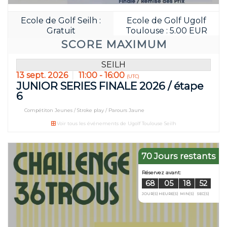
Ecole de Golf Seilh :
Ecole de Golf Ugolf
Gratuit
Toulouse : 5.00 EUR
Réservez avant:
SCORE MAXIMUM
33
05
JOUR(S)
HEURE(S)
SEILH
13 sept. 2026
11:00 - 16:00
(UTC)
JUNIOR SERIES FINALE 2026 / étape
6
Compétiton Jeunes / Stroke play / Parours Jaune
Voir tous les événements de Ugolf Toulouse Seilh
70 Jours restants