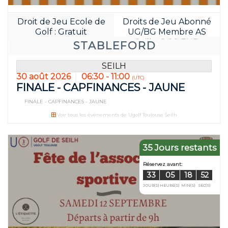
Droit de Jeu Ecole de
Droits de Jeu Abonné
Golf : Gratuit
UG/BG Membre AS
Seilh : 8.00 EUR
STABLEFORD
SEILH
30 août 2026
06:30 - 11:00
(UTC)
FINALE - CAPFINANCES - JAUNE
FINALE - CAPFINANCES - JAUNE
Voir tous les événements de Ugolf Toulouse Seilh
35 Jours restants