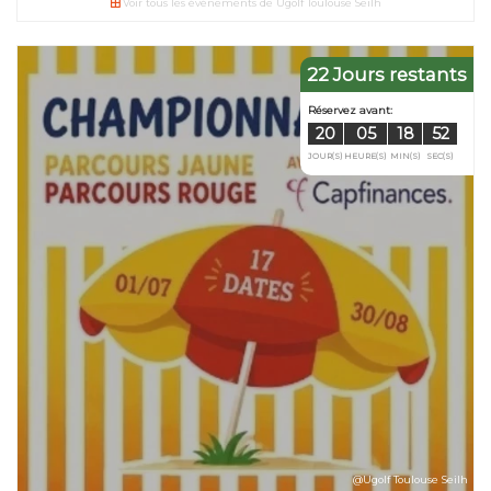
Voir tous les événements de Ugolf Toulouse Seilh
22 Jours restants
Réservez avant
12
05
JOUR(S)
HEURE(S)
@Ugolf Toulouse Seilh