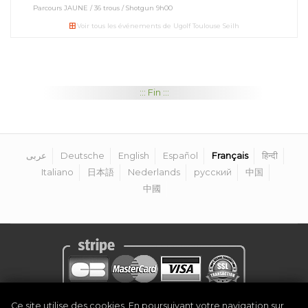
Réservez avant:
Parcours JAUNE / 36 trous / Shotgun 9h00
33
14
Voir tous les événements de Ugolf Toulouse Seilh
JOUR(S)
HEURE(S)
::: Fin :::
عربى
Deutsche
English
Español
Français
हिन्दी
Italiano
日本語
Nederlands
русский
中国
中國
Ce site utilise des cookies. En poursuivant votre navigation sur