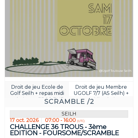
@Ugolf Toulouse Seilh
Droit de jeu Ecole de
Droit de jeu Membre
Golf Seilh + repas midi
UGOLF 7/7 (AS Seilh) +
et boisson : 35.00 EUR
repas midi et boisson :
SCRAMBLE /2
40.00 EUR
SEILH
17 oct. 2026
07:00 - 16:00
(UTC)
CHALLENGE 36 TROUS - 3ème
EDITION - FOURSOME/SCRAMBLE