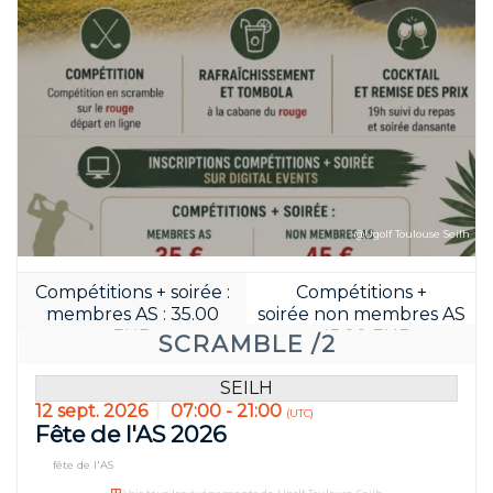
Réservez avant:
20
05
JOUR(S)
HEURE(S)
@Ugolf Toulouse Seilh
Compétitions + soirée :
Compétitions +
membres AS : 35.00
soirée non membres AS
EUR
: 45.00 EUR
SCRAMBLE /2
SEILH
12 sept. 2026
07:00 - 21:00
(UTC)
Fête de l'AS 2026
fête de l'AS