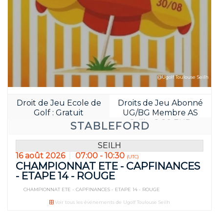
@Ugolf Toulouse Seilh
Droit de Jeu Ecole de
Droits de Jeu Abonné
Réservez avan
Golf : Gratuit
UG/BG Membre AS
06
05
Seilh : 8.00 EUR
STABLEFORD
JOUR(S)
HEURE(S
SEILH
16 août 2026
07:00 - 10:30
(UTC)
CHAMPIONNAT ETE - CAPFINANCES
- ETAPE 14 - ROUGE
CHAMPIONNAT ETE - CAPFINANCES - ETAPE 14 - ROUGE
Voir tous les événements de Ugolf Toulouse Seilh