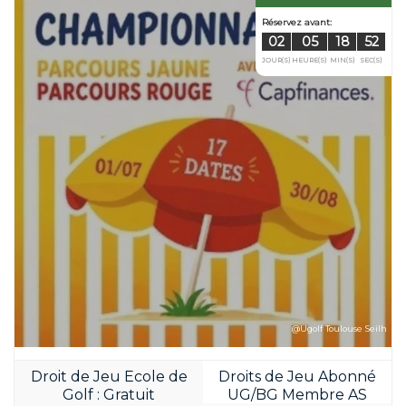
Réservez avan
02
05
JOUR(S)
HEURE(S
@Ugolf Toulouse Seilh
Droit de Jeu Ecole de
Droits de Jeu Abonné
Golf : Gratuit
UG/BG Membre AS