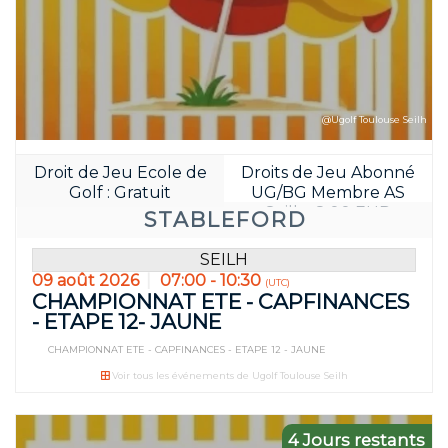
@Ugolf Toulouse Seilh
Droit de Jeu Ecole de
Droits de Jeu Abonné
Golf : Gratuit
UG/BG Membre AS
Seilh : 8.00 EUR
STABLEFORD
SEILH
09 août 2026
07:00 - 10:30
(UTC)
CHAMPIONNAT ETE - CAPFINANCES
- ETAPE 12- JAUNE
CHAMPIONNAT ETE - CAPFINANCES - ETAPE 12 - JAUNE
Voir tous les événements de Ugolf Toulouse Seilh
4 Jours restants