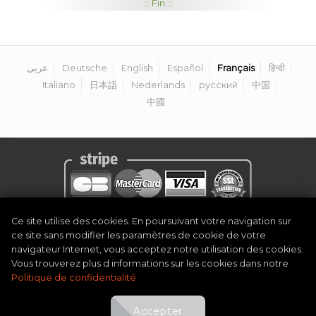
::: Fin :::
عربى
Deutsche
English
Español
Français
हिन्दी
Italiano
日本語
Nederlands
русский
中国
中國
Ce site utilise des cookies. En poursuivant votre navigation sur
Politique de confidentialité
|
Mentions légales
|
Termes et conditions
|
ce site sans modifier les paramètres de cookie de votre
Devenir organisateur
|
Contact
navigateur Internet, vous acceptez notre utilisation des cookies.
©
2026
Golf Competitions @DigitalEventSystem
Vous trouverez plus d informations sur les cookies dans notre
Politique de confidentialité
Accepter