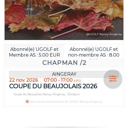
@UGOLF Nancy-Aingeray
Abonné(e) UGOLF et
Abonné(e) UGOLF et
Membre AS : 5.00 EUR
non-membre AS : 8.00
EUR
CHAPMAN /2
AINGERAY
22 nov. 2026
07:00 - 17:00
(UTC)
COUPE DU BEAUJOLAIS 2026
Coupe du Beaujolais Nancy Aingeray - Shotgun
Voir tous les événements de UGOLF Nancy-Aingeray