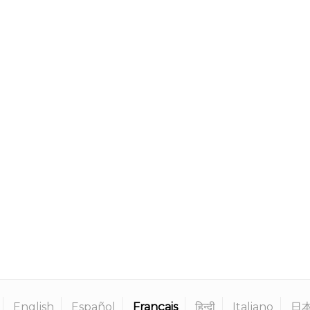
English
Español
Français
हिन्दी
Italiano
日