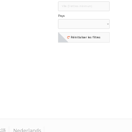
Pays
Réinitialiser les filtres
本語
Nederlands