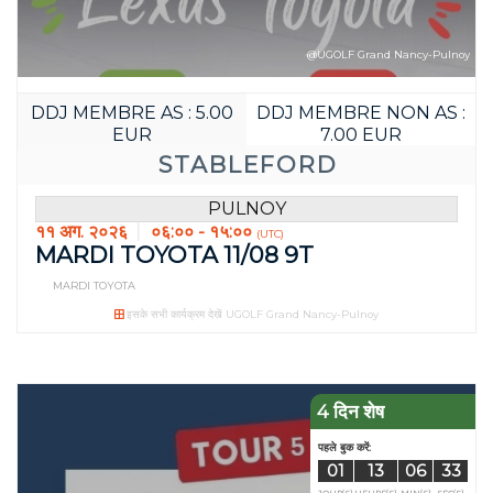
@UGOLF Grand Nancy-Pulnoy
DDJ MEMBRE AS : 5.00
DDJ MEMBRE NON AS :
EUR
7.00 EUR
STABLEFORD
PULNOY
११ अग. २०२६
०६:०० - १५:००
(UTC)
MARDI TOYOTA 11/08 9T
MARDI TOYOTA
इसके सभी कार्यक्रम देखें UGOLF Grand Nancy-Pulnoy
पहले बुक करें:
01
21
JOUR(S)
HEURE(S
4 दिन शेष