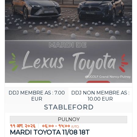
@UGOLF Grand Nancy-Pulnoy
DDJ MEMBRE AS : 7.00
DDJ NON MEMBRE AS :
EUR
10.00 EUR
पहले बुक करें:
STABLEFORD
01
21
PULNOY
JOUR(S)
HEURE(S
११ अग. २०२६
०६:०० - १५:००
(UTC)
MARDI TOYOTA 11/08 18T