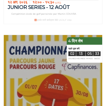
१२ अग. २०२६
१२:०० - १५:३०
(UTC)
JUNIOR SERIES - 12 AOÛT
Compétition école de golf parrainée par Martin COUVRA
इसके सभी कार्यक्रम देखें UGOLF Albi
4 दिन शेष
पहले बुक करें:
01
13
JOUR(S)
HEURE(S