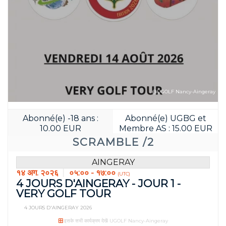
@UGOLF Nancy-Aingeray
Abonné(e) -18 ans :
Abonné(e) UGBG et
10.00 EUR
Membre AS : 15.00 EUR
पहले बुक करें:
SCRAMBLE /2
05
01
JOUR(S)
HEURE(S
AINGERAY
१४ अग. २०२६
०५:०० - १७:००
(UTC)
4 JOURS D'AINGERAY - JOUR 1 -
VERY GOLF TOUR
4 JOURS D'AINGERAY 2026
इसके सभी कार्यक्रम देखें UGOLF Nancy-Aingeray