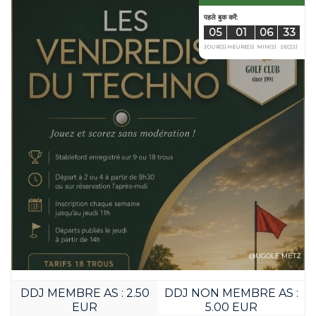
पहले बुक करें:
02
13
JOUR(S)
HEURE(S
@UGOLF METZ
DDJ MEMBRE AS : 2.50
DDJ NON MEMBRE AS :
EUR
5.00 EUR