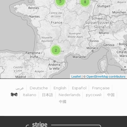
5
8
2
Leaflet
| ©
OpenStreetMap contributors
عربى
Deutsche
English
Español
Française
हिन्दी
Italiano
日本語
Nederlands
русский
中国
中國