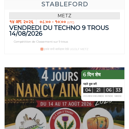
STABLEFORD
METZ
१४ अग. २०२६
०८:०० - १०:००
(UTC)
VENDREDI DU TECHNO 9 TROUS
14/08/2026
Compétition de Classement sur 9 trous
इसके सभी कार्यक्रम देखें UGOLF METZ
6 दिन शेष