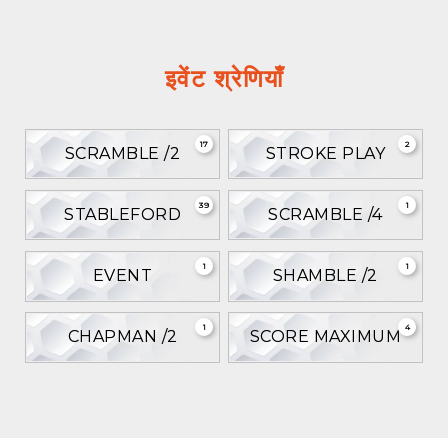
इवेंट श्रेणियाँ
17
2
SCRAMBLE /2
STROKE PLAY
39
1
STABLEFORD
SCRAMBLE /4
1
1
EVENT
SHAMBLE /2
1
4
CHAPMAN /2
SCORE MAXIMUM