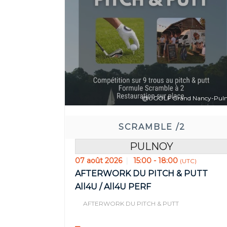
Réservez 
00
JOUR(S)
HEU
@UGOLF Grand Nancy-Pul
SCRAMBLE /2
PULNOY
07 août 2026
15:00 - 18:00
(UTC)
AFTERWORK DU PITCH & PUTT
All4U / All4U PERF
AFTERWORK DU PITCH & PUTT