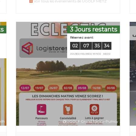
-
Voir tous les événements de UGOLF METZ
ts
3 Jours restants
vant:
Réserve
ilh
@UGOLF Grand Nancy-Pulnoy
3
34
34
02
E(S)
MIN(S)
SEC(S)
JOUR(S)
H