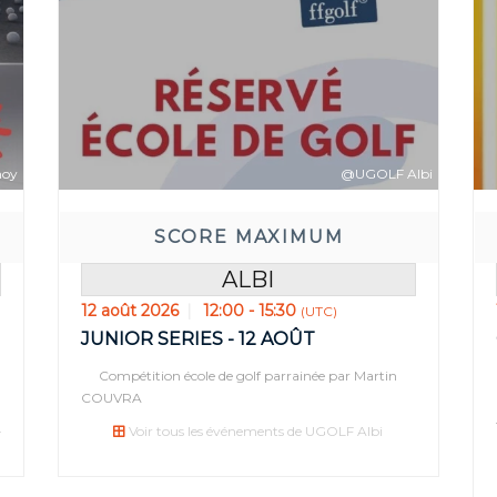
noy
@UGOLF Albi
SCORE MAXIMUM
ALBI
12 août 2026
12:00 - 15:30
(UTC)
vant:
Réserve
JUNIOR SERIES - 12 AOÛT
7
35
33
03
Compétition école de golf parrainée par Martin
COUVRA
E(S)
MIN(S)
SEC(S)
JOUR(S)
H
-
Voir tous les événements de UGOLF Albi