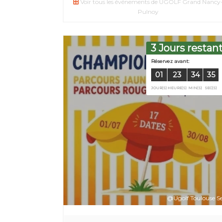
Voir tous les événements de UGOLF Grand Nancy
Pulnoy
3 Jours restan
Réservez a
@Ugolf Toulouse Se
01
2
JOUR(S)
HEUR