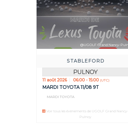
@UGOLF Grand Nancy-Pul
STABLEFORD
PULNOY
11 août 2026
06:00 - 15:00
(UTC)
Réservez a
MARDI TOYOTA 11/08 9T
04
0
MARDI TOYOTA
JOUR(S)
HEUR
Voir tous les événements de UGOLF Grand Nancy
Pulnoy