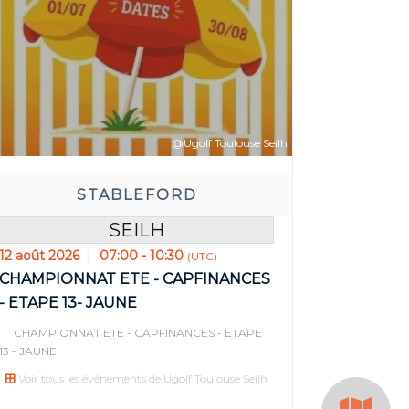
@Ugolf Toulouse Seilh
STABLEFORD
SEILH
12 août 2026
07:00 - 10:30
(UTC)
z avant:
Rése
CHAMPIONNAT ETE - CAPFINANCES
- ETAPE 13- JAUNE
23
35
33
0
CHAMPIONNAT ETE - CAPFINANCES - ETAPE
EURE(S)
MIN(S)
SEC(S)
JOUR(
13 - JAUNE
Voir tous les événements de Ugolf Toulouse Seilh