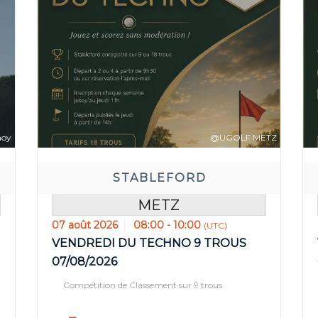
avant:
Réserv
22
35
34
00
RE(S)
MIN(S)
SEC(S)
JOUR(S)
noy
@UGOLF METZ
STABLEFORD
METZ
07 août 2026
08:00 - 10:00
(UTC)
VENDREDI DU TECHNO 9 TROUS
07/08/2026
Compétition de Classement sur 9 trous